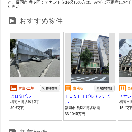
ど、福岡市博多区でテナントをお探しの方は、みずほ不動産にお任
ださい！
おすすめ物件
ヒロタビル
ＦＵＳＨＩビル（フシビ
チサン
ル）
福岡市博多区那珂
福岡市
39.6万円
福岡市博多区博多駅南
15.4万
33.1045万円