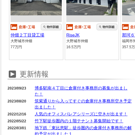
仲畑２丁目貸工場
RiseJK
那珂６
大野城市仲畑
大野城市仲畑
福岡市
77万円
16.5万円
357.5
更新情報
博多駅南４丁目に倉庫付き事務所の募集が出まし
2023/09/23
た！
筑紫通りから入ってすぐの倉庫付き事務所空き予定
2023/08/20
出ました！
人気のオフィスパレアシリーズに空きが出ます！
2022/12/16
竹下駅徒歩圏内の１階テナント募集開始です！
2022/05/22
地下鉄「東比恵駅」徒歩圏内の倉庫付き事務所の解
2022/03/01
約予定が出ました１