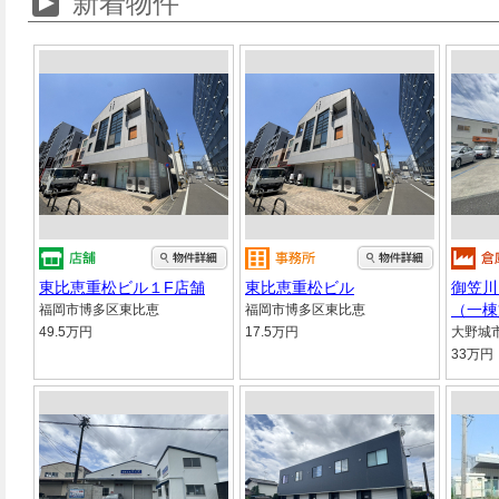
新着物件
東比恵重松ビル１F店舗
東比恵重松ビル
御笠川
（一棟
福岡市博多区東比恵
福岡市博多区東比恵
49.5万円
17.5万円
大野城
33万円